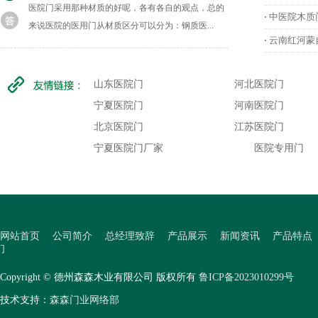
医院门采用那种材质的好呢，各有各自的观点，总的
中医院木质
·
来说医院的医用门从材质区分可以分为：钢质医...
云南红河蒙
·
山东医院门
河北医院门
宁夏医院门
河南医院门
北京医院门
江苏医院门
宁夏医院门厂家
医院专用门
网站首页
公司简介
总经理致辞
产品展示
新闻资讯
产品特点
们
Copyright © 德州森森木业有限公司 版权所有
鲁ICP备2023010299号
技术支持：
森森门业网络部