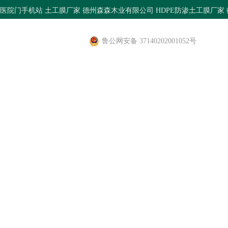
医院门手机站
土工膜厂家
德州森森木业有限公司
HDPE防渗土工膜厂家
鲁公网安备 37140202001052号