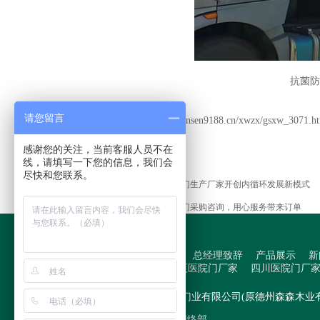
抗菌防
请您留言
本文地址:
http://www.sensen9188.cn/xwzx/gsxw_3071.h
感谢您的关注，当前客服人员不在
线，请填写一下您的信息，我们会
尽快和您联系。
上一篇：
妇幼保健院医用门生产厂家开创内循环发展新模式
下一篇：
乡镇卫生院医用门采购咨询，用心服务带来订单
网站首页
公司简介
总经理致辞
产品展示
新
们
医院专用门
宁夏医院门厂家
四川医院门厂
Copyright © 山东森工门业有限公司(原德州森森木
技术支持：
森工门业网络部