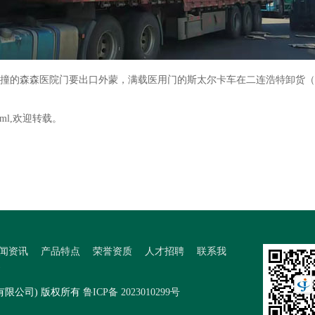
撞的森森医院门要出口外蒙，满载医用门的斯太尔卡车在二连浩特卸货（
tml
,欢迎转载。
闻资讯
产品特点
荣誉资质
人才招聘
联系我
家
业有限公司) 版权所有
鲁ICP备 2023010299号